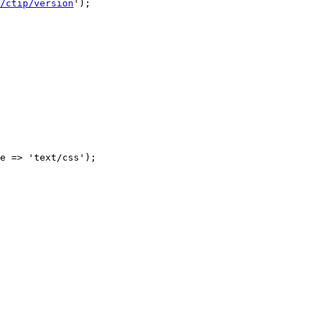
/ctip/version
');
e => 'text/css');
