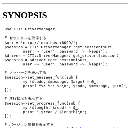
SYNOPSIS
 use CTI::DriverManager;

 # セッションを取得する

 $uri = 'ctip://localhost:8099/';

 $session = CTI::DriverManager::get_session($uri,

         user => 'user', password => 'kappa');

 $driver = CTI::DriverManager::get_driver($session);

 $session = $driver->get_session($uri,

         user => 'user', password => 'kappa');
 # メッセージを表示する

 $session->set_message_func(sub {

         my ($code, $message, @args) = @_;

         printf "%X %s: %s\n", $code, $message, join(",
 });
 # 進行状況を表示する

 $session->set_progress_func(sub {

         my ($length, $read) = @_;

         print "[$read / $length]\n";

 });
 # バージョン情報を表示する
