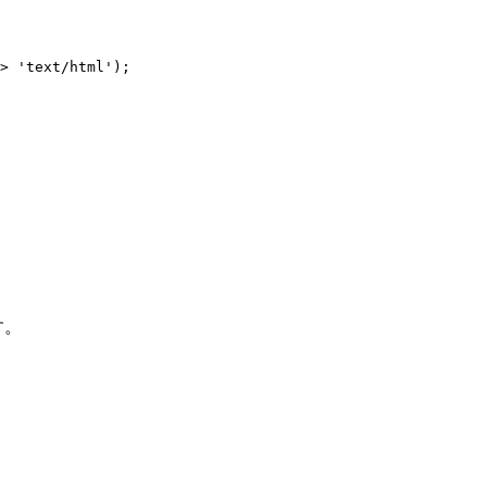
> 'text/html');

す。