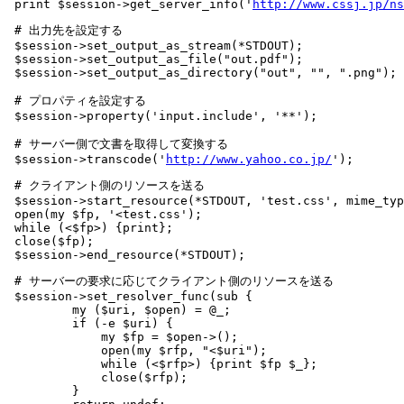
 print $session->get_server_info('
http://www.cssj.jp/ns
 # 出力先を設定する

 $session->set_output_as_stream(*STDOUT);

 $session->set_output_as_file("out.pdf");

 $session->set_output_as_directory("out", "", ".png");

 # プロパティを設定する

 $session->property('input.include', '**');

 # サーバー側で文書を取得して変換する

 $session->transcode('
http://www.yahoo.co.jp/
');
 # クライアント側のリソースを送る

 $session->start_resource(*STDOUT, 'test.css', mime_typ
 open(my $fp, '<test.css');

 while (<$fp>) {print};

 close($fp);

 $session->end_resource(*STDOUT);
 # サーバーの要求に応じてクライアント側のリソースを送る

 $session->set_resolver_func(sub {

         my ($uri, $open) = @_;

         if (-e $uri) {

             my $fp = $open->();

             open(my $rfp, "<$uri");

             while (<$rfp>) {print $fp $_};

             close($rfp);

         }
