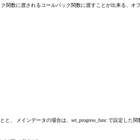
esolver_func のコールバック関数に渡されるコールバック関数に渡す
 メインデータの場合は、set_progress_func で設定