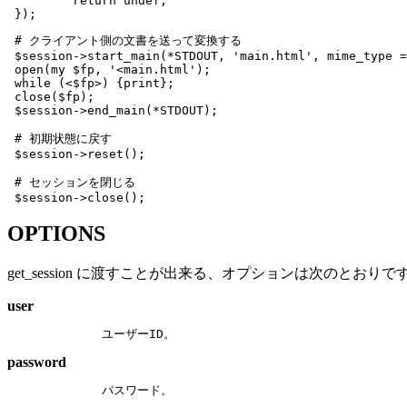
         return undef;

 });
 # クライアント側の文書を送って変換する

 $session->start_main(*STDOUT, 'main.html', mime_type =
 open(my $fp, '<main.html');

 while (<$fp>) {print};

 close($fp);

 $session->end_main(*STDOUT);

 # 初期状態に戻す

 $session->reset();

 # セッションを閉じる

 $session->close();
OPTIONS
get_session に渡すことが出来る、オプションは次のとおりで
user
        ユーザーID。
password
        パスワード。