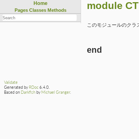
module CTI
Home
Pages
Classes
Methods
このモジュールのクラ
end
Validate
Generated by
RDoc
6.4.0.
Based on
Darkfish
by
Michael Granger
.