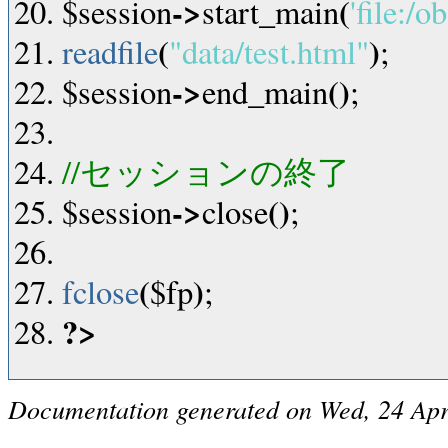
->
(
$session
start_main
'file:/o
(
)
readfile
"data/test.html"
;
->
(
)
$session
end_main
;
//セッションの終了
->
(
)
$session
close
;
(
)
fclose
$fp
;
?>
Documentation generated on Wed, 24 Ap