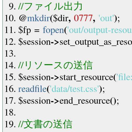
//ファイル出力
@
(
,
,
)
mkdir
$dir
0777
'out'
;
(
$fp
=
fopen
'out/output-resou
->
$session
set_output_as_res
//リソースの送信
->
(
$session
start_resource
'file
(
)
readfile
'data/test.css'
;
->
(
)
$session
end_resource
;
//文書の送信