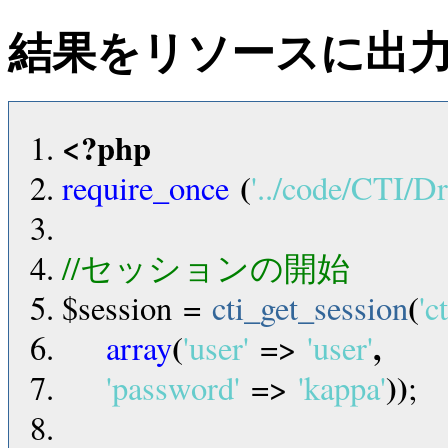
結果をリソースに出
<?php
(
require_once
'../code/CTI/D
//セッションの開始
(
$session
=
cti_get_session
'c
(
,
array
'user'
=>
'user'
))
'password'
=>
'kappa'
;