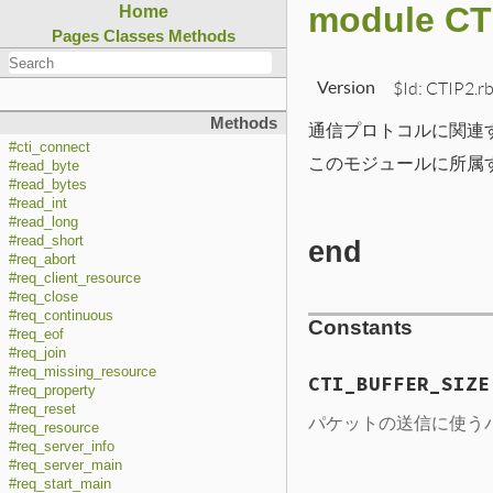
module CT
Home
Pages
Classes
Methods
Version
$Id: CTIP2.r
Methods
通信プロトコルに関連
#cti_connect
このモジュールに所属す
#read_byte
#read_bytes
#read_int
#read_long
#read_short
end
#req_abort
#req_client_resource
#req_close
#req_continuous
Constants
#req_eof
#req_join
#req_missing_resource
CTI_BUFFER_SIZE
#req_property
#req_reset
パケットの送信に使う
#req_resource
#req_server_info
#req_server_main
#req_start_main