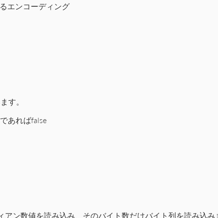
るエンコーディング
2/CTIP2.rb
(
encoding
TIP/2.0 #{encoding}\n"
みます。
あればfalse
P2/Utils.rb
d
(
1
ディアン数値を読み込み、そのバイト数だけバイト列を読み込み
(
'C'