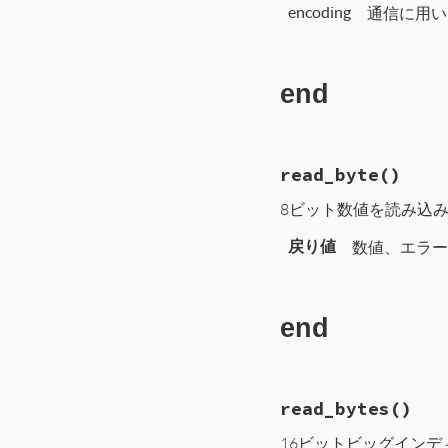
encoding
通信に用い
end
# File CTI/CTIP
read_byte
()
71
def
cti_connect
72
self
.
write
(
"C
8ビット数値を読み込
73
end
戻り値
数値、エラーで
end
# File CTI/CTI
read_bytes
()
 99
def
read_byte
100
b
 = 
self
.
rea
16ビットビッグイン
101
b
 = 
b
.
unpack