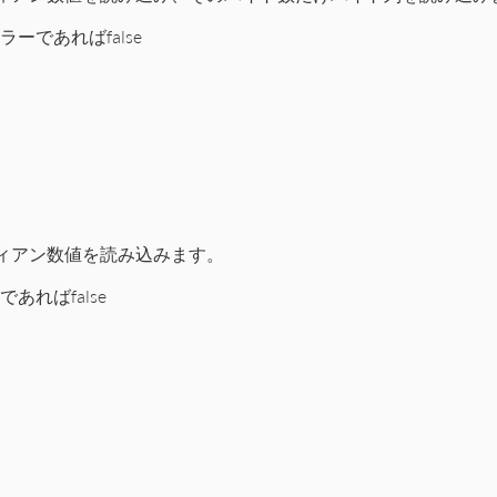
ーであればfalse
P2/Utils.rb
d
(
2
ディアン数値を読み込みます。
(
'n'
d
(
len
あればfalse
2/Utils.rb
(
4