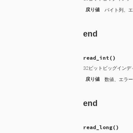
102
return
b
[
0
103
end
戻り値
バイト列、エラ
end
# File CTI/CTI
read_int
()
111
def
read_bytes
112
b
 = 
self
.
rea
32ビットビッグイン
113
a
 = 
b
.
unpack
114
len
 = 
a
[
0
115
b
 = 
self
.
rea
戻り値
数値、エラーで
116
return
b
117
end
end
# File CTI/CTIP
read_long
()
65
def
read_int
66
b
 = 
self
.
read